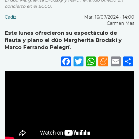
El dúo Margherita Brodsky y Marc Ferrando ofreció un
concierto en el ECCO.
Cadiz
Mar, 16/07/2024 - 14:00
Carmen Mas
Este lunes ofrecieron su espectáculo de
flauta y piano el dúo Margherita Brodski y
Marco Ferrando Pelegrí.
Facebook
Twitter
WhatsA
Mene
Ema
S