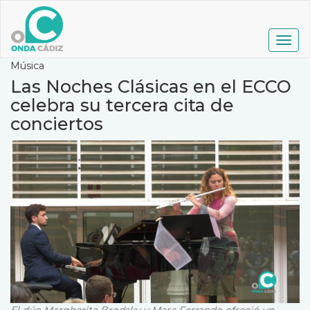
Pasar
al
contenido
Togg
principal
navig
Música
Las Noches Clásicas en el ECCO
celebra su tercera cita de
conciertos