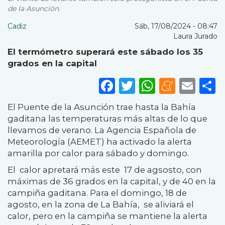
de la Asunción.
Cadiz
Sáb, 17/08/2024 - 08:47
Laura Jurado
El termómetro superará este sábado los 35
grados en la capital
Facebook
Twitter
WhatsA
Mene
Ema
S
El Puente de la Asunción trae hasta la Bahía
gaditana las temperaturas más altas de lo que
llevamos de verano. La Agencia Española de
Meteorología (AEMET) ha activado la alerta
amarilla por calor para sábado y domingo.
El calor apretará más este 17 de agsosto, con
máximas de 36 grados en la capital, y de 40 en la
campiña gaditana. Para el domingo, 18 de
agosto, en la zona de La Bahía, se aliviará el
calor, pero en la campiña se mantiene la alerta