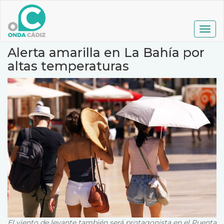
Pasar
al
contenido
Togg
principal
navig
Alerta amarilla en La Bahía por
altas temperaturas
El viento de levante también será protagonista en el Puenta