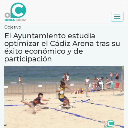
Pasar
al
contenido
Togg
principal
navig
Objetivo
El Ayuntamiento estudia
optimizar el Cádiz Arena tras su
éxito económico y de
participación