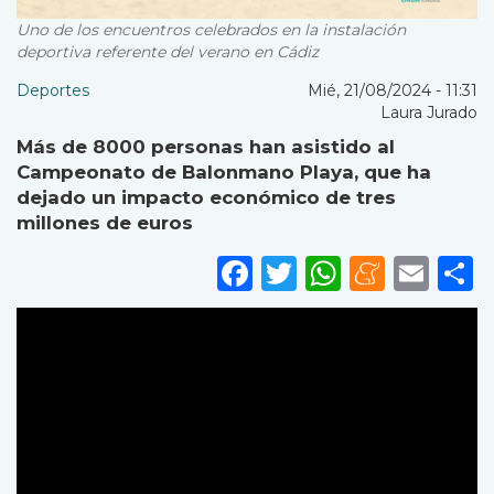
Uno de los encuentros celebrados en la instalación
deportiva referente del verano en Cádiz
Deportes
Mié, 21/08/2024 - 11:31
Laura Jurado
Más de 8000 personas han asistido al
Campeonato de Balonmano Playa, que ha
dejado un impacto económico de tres
millones de euros
Facebook
Twitter
WhatsA
Mene
Ema
S