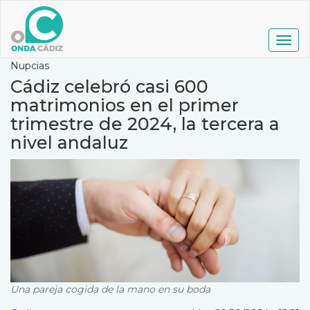
Pasar
al
contenido
Togg
principal
navig
Nupcias
Cádiz celebró casi 600
matrimonios en el primer
trimestre de 2024, la tercera a
nivel andaluz
Una pareja cogida de la mano en su boda