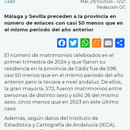
Cadiz
Mar, 29/10/2024 - 12:21
Redacción OC
Málaga y Sevilla preceden a la provincia en
número de enlaces con casi 50 menos que en
el mismo periodo del año anterior
Facebook
Twitter
WhatsA
Mene
Ema
S
El número de matrimonios celebrados en el
primer trimestre de 2024 y que fijaron su
residencia en la provincia de Cádiz fue de 598,
casi 50 menos que en el mismo periodo del año
anterior pero la tercera a nivel andaluz. De ellos,
la gran mayoría, 572, fueron matrimonios entre
personas de distinto sexo y sólo 26 del mismo
sexo, cinco menos que en 2023 en este último
caso.
Además, según datos del Instituto de
Estadística y Cartografía de Andalucía (IECA),