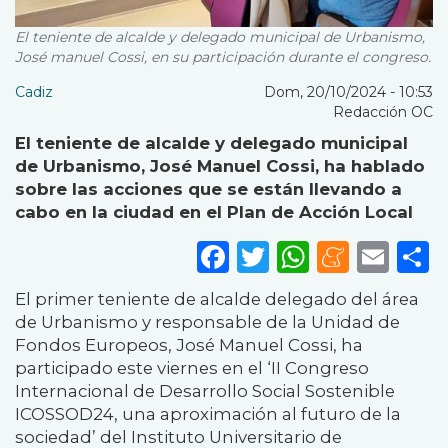
El teniente de alcalde y delegado municipal de Urbanismo,
José manuel Cossi, en su participación durante el congreso.
Cadiz
Dom, 20/10/2024 - 10:53
Redacción OC
El teniente de alcalde y delegado municipal
de Urbanismo, José Manuel Cossi, ha hablado
sobre las acciones que se están llevando a
cabo en la ciudad en el Plan de Acción Local
Facebook
Twitter
WhatsA
Mene
Ema
S
El primer teniente de alcalde delegado del área
de Urbanismo y responsable de la Unidad de
Fondos Europeos, José Manuel Cossi, ha
participado este viernes en el ‘II Congreso
Internacional de Desarrollo Social Sostenible
ICOSSOD24, una aproximación al futuro de la
sociedad’ del Instituto Universitario de