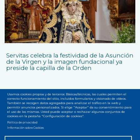
Servitas celebra la festividad de la Asunción
de la Virgen y la imagen fundacional ya
preside la capilla de la Orden
Usamos cookies propias y de terceros: Básicas/técnicas, las cuales permiten el
correcto funcionamiento del sitio, incluidos formularios y visionado de vídeos.
También se recogen datos agregados para analizar el tráfico en la web y
permitir anuncios personalizados. Si elige "Aceptar" da su consentimiento para
el uso de las mismas. Usted puede aceptar o rechazar algunos conjuntos de
Accesibilidad
Privacidad
Legal
Cookies
Mapa web
Menú
cookies en la pestaña "Configuración de cookies".
Política de privacidad
del
Información sobre Cookies