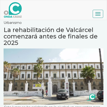
Pasar
al
contenido
Togg
principal
navig
Urbanismo
La rehabilitación de Valcárcel
comenzará antes de finales de
2025