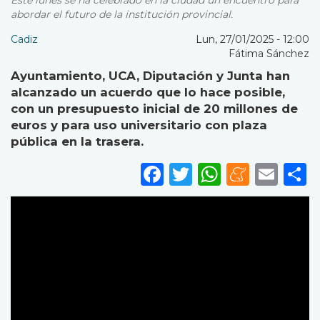
Este lunes se ha celebrado en la ciudad un encuentro para
abordar el futuro de la institución provincial.
Cadiz
Lun, 27/01/2025 - 12:00
Fátima Sánchez
Ayuntamiento, UCA, Diputación y Junta han
alcanzado un acuerdo que lo hace posible,
con un presupuesto inicial de 20 millones de
euros y para uso universitario con plaza
pública en la trasera.
Facebook
Twitter
WhatsA
Mene
Ema
S