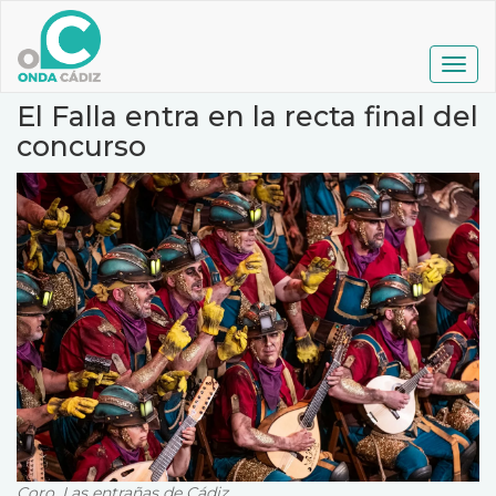
Pasar
al
contenido
Togg
principal
navig
El Falla entra en la recta final del
concurso
Coro, Las entrañas de Cádiz