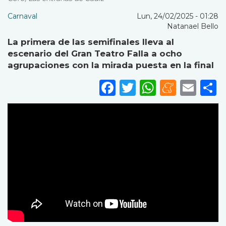
Carnaval
Lun, 24/02/2025 - 01:28
Natanael Bello
La primera de las semifinales lleva al
escenario del Gran Teatro Falla a ocho
agrupaciones con la mirada puesta en la final
Facebook
Twitter
WhatsA
Mene
Ema
S