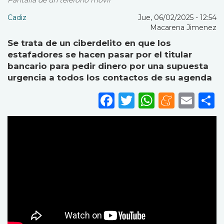
Pantalla de un telefono movil
Cadiz
Jue, 06/02/2025 - 12:54
Macarena Jimenez
Se trata de un ciberdelito en que los
estafadores se hacen pasar por el titular
bancario para pedir dinero por una supuesta
urgencia a todos los contactos de su agenda
Facebook
Twitter
WhatsA
Mene
Ema
S