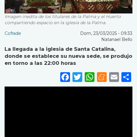
Imagen inedita de los titulares de la Palma y el Huerto
compartiendo espacio en la iglesia de la Palma.
Cofrade
Dom, 23/03/2025 - 09:33
Natanael Bello
La llegada a la iglesia de Santa Catalina,
donde se establece su nueva sede, se produjo
en torno a las 22:00 horas
Facebook
Twitter
WhatsA
Mene
Ema
S