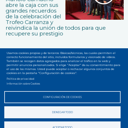
abre la caja con sus
grandes recuerdos
de la celebración del
Trofeo Carranza y
reivindica la unión de todos para que
recupere su prestigio
Usamos cookies propias y de terceros: Básicas/técnicas, las cuales permiten el
correcto funcionamiento del sitio, incluidos formularios y visionado de vídeos.
También se recogen datos agregados para analizar el tráfico en la web y
permitir anuncios personalizados. Si elige "Aceptar" da su consentimiento para
el uso de las mismas. Usted puede aceptar o rechazar algunos conjuntos de
cookies en la pestaña "Configuración de cookies".
Accesibilidad
Privacidad
Legal
Cookies
Mapa web
Menú
Política de privacidad
Información sobre Cookies
del
pie
CONFIGURACIÓN DE COOKIES
DENEGAR TODO
ACEPTAR TODO