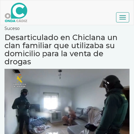
Pasar
al
contenido
Togg
principal
navig
Suceso
Desarticulado en Chiclana un
clan familiar que utilizaba su
domicilio para la venta de
drogas