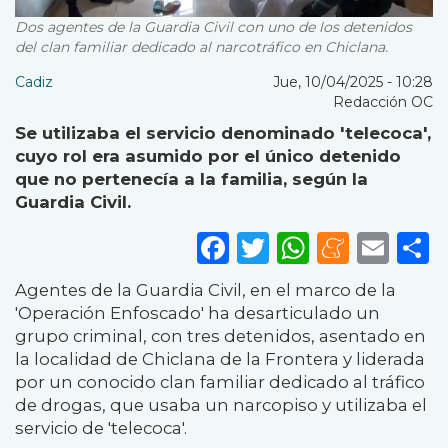
Dos agentes de la Guardia Civil con uno de los detenidos
del clan familiar dedicado al narcotráfico en Chiclana.
Cadiz
Jue, 10/04/2025 - 10:28
Redacción OC
Se utilizaba el servicio denominado 'telecoca',
cuyo rol era asumido por el único detenido
que no pertenecía a la familia, según la
Guardia Civil.
Facebook
Twitter
WhatsA
Mene
Ema
S
Agentes de la Guardia Civil, en el marco de la
'Operación Enfoscado' ha desarticulado un
grupo criminal, con tres detenidos, asentado en
la localidad de Chiclana de la Frontera y liderada
por un conocido clan familiar dedicado al tráfico
de drogas, que usaba un narcopiso y utilizaba el
servicio de 'telecoca'.