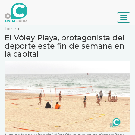
Pasar
al
contenido
Togg
principal
navig
Torneo
El Vóley Playa, protagonista del
deporte este fin de semana en
la capital