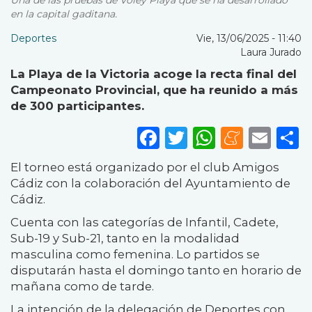
Una de las pruebas de Vóley Playa que se ha desarrollado
en la capital gaditana.
Deportes
Vie, 13/06/2025 - 11:40
Laura Jurado
La Playa de la Victoria acoge la recta final del
Campeonato Provincial, que ha reunido a más
de 300 participantes.
Facebook
Twitter
WhatsA
Mene
Ema
S
El torneo está organizado por el club Amigos
Cádiz con la colaboración del Ayuntamiento de
Cádiz.
Cuenta con las categorías de Infantil, Cadete,
Sub-19 y Sub-21, tanto en la modalidad
masculina como femenina. Lo partidos se
disputarán hasta el domingo tanto en horario de
mañana como de tarde.
La intención de la delegación de Deportes con