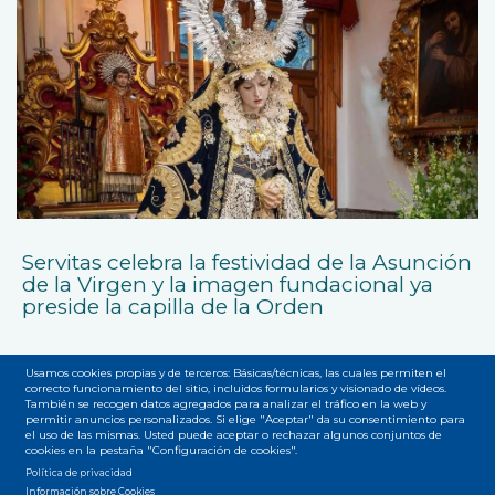
Servitas celebra la festividad de la Asunción
de la Virgen y la imagen fundacional ya
preside la capilla de la Orden
Usamos cookies propias y de terceros: Básicas/técnicas, las cuales permiten el
correcto funcionamiento del sitio, incluidos formularios y visionado de vídeos.
También se recogen datos agregados para analizar el tráfico en la web y
permitir anuncios personalizados. Si elige "Aceptar" da su consentimiento para
el uso de las mismas. Usted puede aceptar o rechazar algunos conjuntos de
cookies en la pestaña "Configuración de cookies".
Accesibilidad
Privacidad
Legal
Cookies
Mapa web
Política de privacidad
Menú
Información sobre Cookies