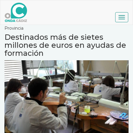
Pasar
al
contenido
Togg
principal
navig
Provincia
Destinados más de sietes
millones de euros en ayudas de
formación