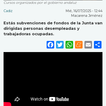
Cursos organizados por el gobierno andaluz
Cadiz
Mié, 16/07/2025 - 12:44
Macarena Jiménez
Estás subvenciones de fondos de la Junta van
dirigidas personas desempleadas y
trabajadoras ocupadas.
Facebook
Twitter
WhatsA
Mene
Ema
S