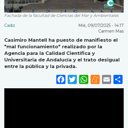
Fachada de la facultad de Ciencias del Mar y Ambientales
Cadiz
Mié, 09/07/2025 - 14:17
Carmen Mas
Casimiro Mantell ha puesto de manifiesto el
"mal funcionamiento" realizado por la
Agencia para la Calidad Científica y
Universitaria de Andalucía y el trato desigual
entre la pública y la privada.
Facebook
Twitter
WhatsA
Mene
Ema
S