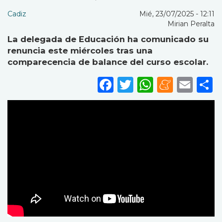
Cadiz
Mié, 23/07/2025 - 12:11
Mirian Peralta
La delegada de Educación ha comunicado su
renuncia este miércoles tras una
comparecencia de balance del curso escolar.
Facebook
Twitter
WhatsA
Mene
Ema
S