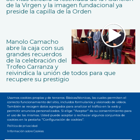
de la Virgen y la imagen fundacional ya
preside la capilla de la Orden
Manolo Camacho
abre la caja con sus
grandes recuerdos
de la celebración del
Trofeo Carranza y
reivindica la unión de todos para que
recupere su prestigio
Usamos cookies propias y de terceros: Básicas/técnicas, las cuales permiten el
correcto funcionamiento del sitio, incluidos formularios y visionado de vídeos.
También se recogen datos agregados para analizar el tráfico en la web y
permitir anuncios personalizados. Si elige "Aceptar" da su consentimiento para
el uso de las mismas. Usted puede aceptar o rechazar algunos conjuntos de
cookies en la pestaña "Configuración de cookies".
Accesibilidad
Privacidad
Legal
Cookies
Mapa web
Política de privacidad
Menú
Información sobre Cookies