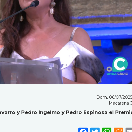
Dom, 06/07/2025
Macarena 
avarro y Pedro Ingelmo y Pedro Espinosa el Premi
Faceboo
Twitte
Wha
M