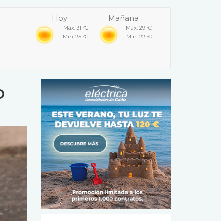
Hoy
Mañana
Máx: 31 ºC
Máx: 29 ºC
Min: 25 ºC
Min: 22 ºC
o