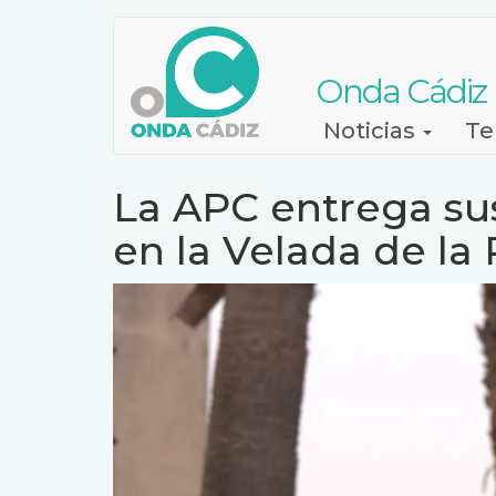
Pasar
al
contenido
Onda Cádiz
principal
Navegación
Noticias
Te
principal
La APC entrega su
en la Velada de la