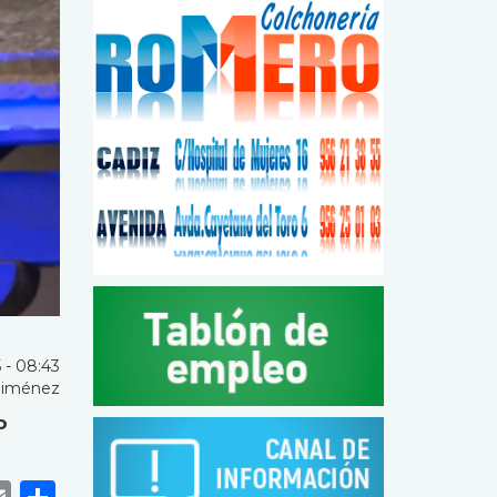
 - 08:43
Jiménez
o
k
r
tsApp
eneame
Email
Share