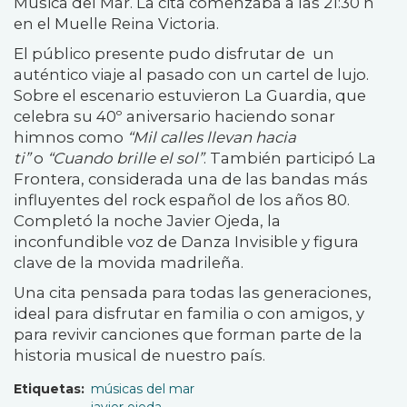
Música del Mar
. La cita comenzaba a las 21:30 h
en el
Muelle Reina Victoria.
El público presente pudo disfrutar de un
auténtico viaje al pasado con un cartel de lujo.
Sobre el escenario estuvieron
La Guardia
, que
celebra su 40º aniversario haciendo sonar
himnos como
“Mil calles llevan hacia
ti”
o
“Cuando brille el sol”
. También participó
La
Frontera
, considerada una de las bandas más
influyentes del rock español de los años 80.
Completó la noche
Javier Ojeda
, la
inconfundible voz de
Danza Invisible
y figura
clave de la movida madrileña.
Una cita pensada para todas las generaciones,
ideal para disfrutar en familia o con amigos, y
para revivir canciones que forman parte de la
historia musical de nuestro país.
Etiquetas
músicas del mar
javier ojeda