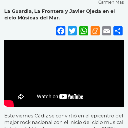
Carmen Mas
La Guardia, La Frontera y Javier Ojeda en el
ciclo Músicas del Mar.
Facebook
Twitter
WhatsA
Mene
Ema
S
Este viernes Cádiz se convirtió en el epicentro del
mejor rock nacional con el inicio del ciclo musical