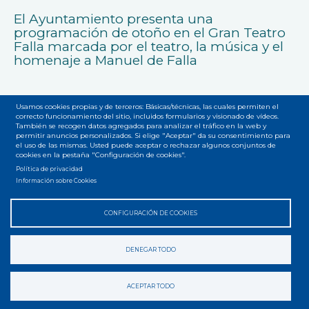
El Ayuntamiento presenta una
programación de otoño en el Gran Teatro
Falla marcada por el teatro, la música y el
homenaje a Manuel de Falla
Usamos cookies propias y de terceros: Básicas/técnicas, las cuales permiten el
correcto funcionamiento del sitio, incluidos formularios y visionado de vídeos.
También se recogen datos agregados para analizar el tráfico en la web y
permitir anuncios personalizados. Si elige "Aceptar" da su consentimiento para
el uso de las mismas. Usted puede aceptar o rechazar algunos conjuntos de
cookies en la pestaña "Configuración de cookies".
Accesibilidad
Privacidad
Legal
Cookies
Mapa web
Menú
Política de privacidad
Información sobre Cookies
del
pie
CONFIGURACIÓN DE COOKIES
DENEGAR TODO
ACEPTAR TODO