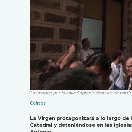
La imagen por la calle Sopranis después de part
Cofrade
La Virgen protagonizará a lo largo de 
Catedral y deteniéndose en las iglesia
Antonio