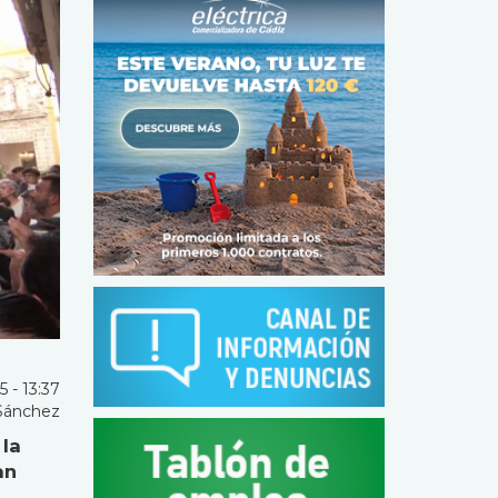
 - 13:37
Sánchez
 la
an