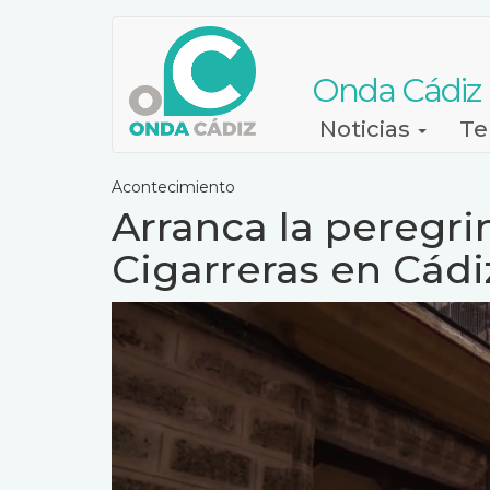
Pasar
al
contenido
Onda Cádiz
principal
Navegación
Noticias
Te
principal
Acontecimiento
Arranca la peregri
Cigarreras en Cádi