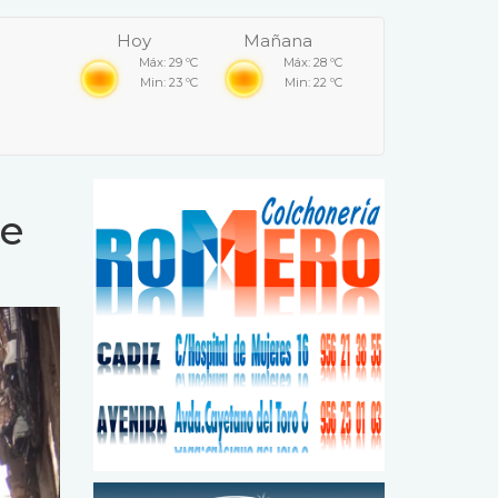
Hoy
Mañana
Máx: 29 ºC
Máx: 28 ºC
Min: 23 ºC
Min: 22 ºC
de