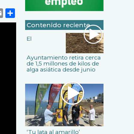
k
r
tsApp
eneame
Email
Share
Contenido reciente
El
Ayuntamiento retira cerca
de 1,5 millones de kilos de
alga asiática desde junio
‘Tu lata al amarillo’