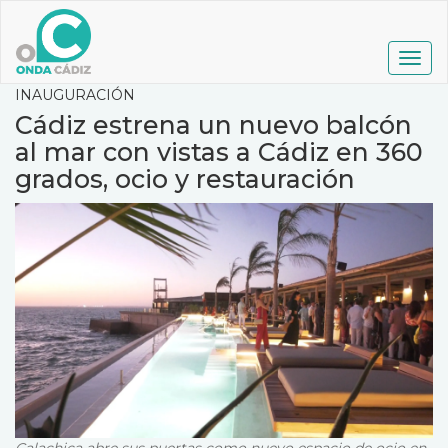
Pasar
al
contenido
Togg
principal
navig
INAUGURACIÓN
Cádiz estrena un nuevo balcón
al mar con vistas a Cádiz en 360
grados, ocio y restauración