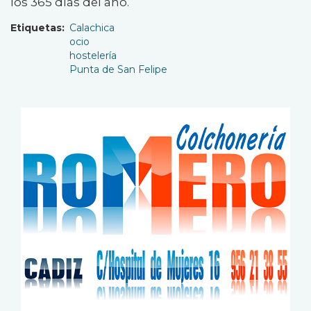
los 365 días del año.
Etiquetas
Calachica
ocio
hostelería
Punta de San Felipe