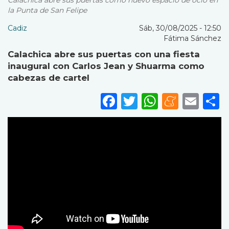
Calachica abre sus puertas como nuevo espacio de ocio en
la Punta de San Felipe
Cadiz
Sáb, 30/08/2025 - 12:50
Fátima Sánchez
Calachica abre sus puertas con una fiesta
inaugural con Carlos Jean y Shuarma como
cabezas de cartel
Facebook
Twitter
WhatsA
Mene
Ema
S