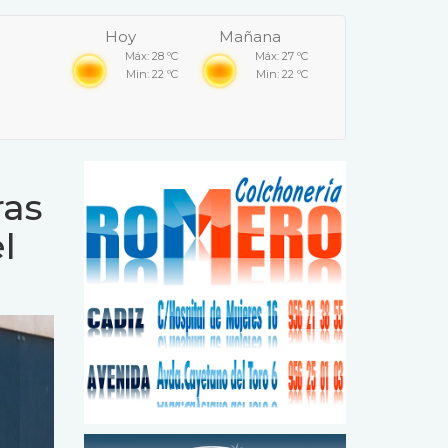
Hoy
Mañana
Máx: 28 ºC
Máx: 27 ºC
Min: 22 ºC
Min: 22 ºC
ras
l