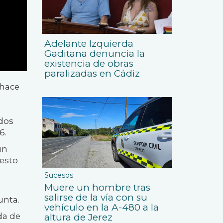
Adelante Izquierda
Gaditana denuncia la
existencia de obras
paralizadas en Cádiz
 hace
idos
6.
un
uesto
Sucesos
Muere un hombre tras
salirse de la vía con su
unta.
vehículo en la A-480 a la
da de
altura de Jerez