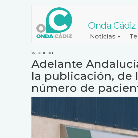
Pasar
al
contenido
Onda Cádiz
principal
Navegación
Noticias
Te
principal
Valoración
Adelante Andalucía 
la publicación, de 
número de pacient