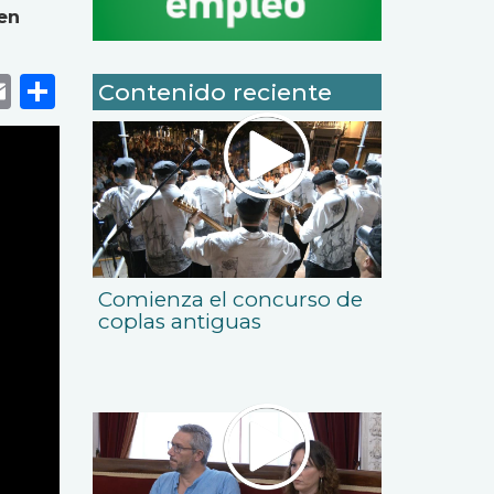
en
k
r
tsApp
eneame
Email
Share
Contenido reciente
Comienza el concurso de
coplas antiguas