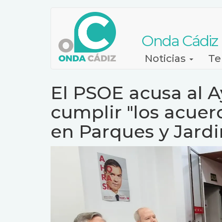
Pasar
al
contenido
Onda Cádiz
principal
Navegación
Noticias
Te
principal
El PSOE acusa al 
cumplir "los acue
en Parques y Jard