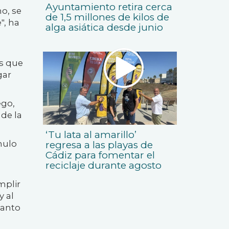
Ayuntamiento retira cerca
o, se
de 1,5 millones de kilos de
", ha
alga asiática desde junio
as que
gar
ego,
 de la
‘Tu lata al amarillo’
nulo
regresa a las playas de
Cádiz para fomentar el
reciclaje durante agosto
mplir
y al
tanto