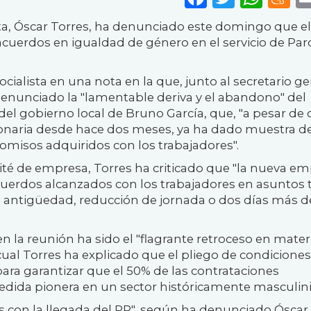
sta, Óscar Torres, ha denunciado este domingo que el
cuerdos en igualdad de género en el servicio de Par
cialista en una nota en la que, junto al secretario ge
enunciado la "lamentable deriva y el abandono" del
 del gobierno local de Bruno García, que, "a pesar de
naria desde hace dos meses, ya ha dado muestra d
omisos adquiridos con los trabajadores".
té de empresa, Torres ha criticado que "la nueva e
acuerdos alcanzados con los trabajadores en asuntos 
a antigüedad, reducción de jornada o dos días más d
n la reunión ha sido el "flagrante retroceso en mater
cual Torres ha explicado que el pliego de condiciones
ara garantizar que el 50% de las contrataciones
dida pionera en un sector históricamente masculini
s con la llegada del PP", según ha denunciado Óscar