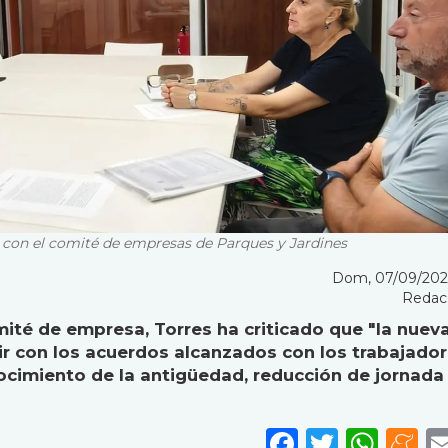
o con el comité de empresas de Parques y Jardines
Dom, 07/09/2025
Redac
ité de empresa, Torres ha criticado que "la nuev
r con los acuerdos alcanzados con los trabajado
ocimiento de la antigüedad, reducción de jornada
Faceboo
Twitte
Wha
M