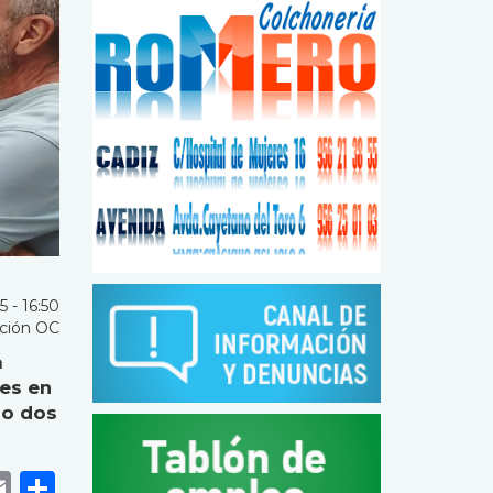
 - 16:50
ción OC
a
res en
 o dos
k
r
tsApp
eneame
Email
Share