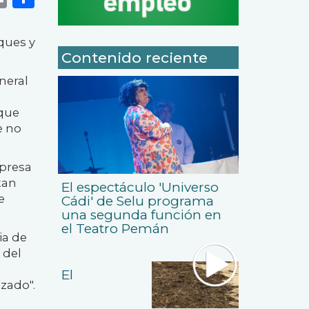
ques y
Contenido reciente
neral
 que
e no
mpresa
tan
El espectáculo 'Universo
e
Cádi' de Selu programa
una segunda función en
el Teatro Pemán
ia de
 del
El
zado".