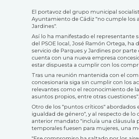
El portavoz del grupo municipal sociali
Ayuntamiento de Cádiz "no cumple los a
Jardines".
Así lo ha manifestado el representante so
del PSOE local, José Ramón Ortega, ha d
servicio de Parques y Jardines por parte
cuenta con una nueva empresa concesio
estar dispuesta a cumplir con los compr
Tras una reunión mantenida con el comi
concesionaria siga sin cumplir con los 
relevantes como el reconocimiento de l
asuntos propios, entre otras cuestiones".
Otro de los "puntos críticos" abordados e
igualdad de género", y al respecto de lo 
anterior mandato "incluía una cláusula p
temporales fuesen para mujeres, una me
"Ese compromiso ha saltado por los aire