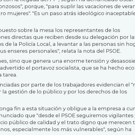
nzosos", porque, "para suplir las vacaciones de veran
ro mujeres". "Es un paso atrás ideológico inaceptable
uesto sobre la mesa los representantes de los
denes directas que reciben desde su delegación por l
e la Policía Local, a levantar a las personas sin ho
us enseres personales", relata la nota del PSOE.
iones, sino que genera una enorme tensión y desasosi
advertido el portavoz socialista, que se ha hecho eco
 tarea.
ciadas por parte de los trabajadores evidencian el "
 la gestión de lo público y por los derechos de los
onga fin a esta situación y obligue a la empresa a cu
anunciado que "desde el PSOE seguiremos vigilantes 
icio público de calidad y el trato digno que merecen 
anos, especialmente los más vulnerables", según ha