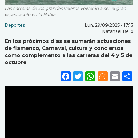
Las carreras de los grandes veleros volverán a ser el gran
espectaculo en la Bahía
Deportes
Lun, 29/09/2025 - 17:13
Natanael Bello
En los próximos días se sumarán actuaciones
de flamenco, Carnaval, cultura y conciertos
como complemento a las carreras del 4 y 5 de
octubre
Facebook
Twitter
WhatsA
Mene
Ema
S