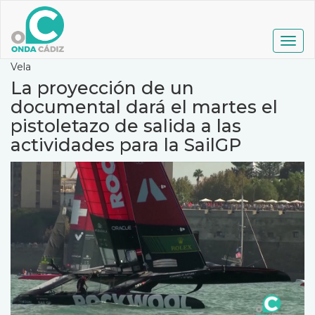
Pasar
al
contenido
Togg
principal
navig
Vela
La proyección de un
documental dará el martes el
pistoletazo de salida a las
actividades para la SailGP