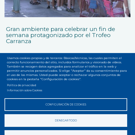
Gran ambiente para celebrar un fin de
semana protagonizado por el Trofeo
Carranza
Usamos cookies propias y de terceros: Básicas/técnicas, las cuales permiten el
correcto funcionamiento del sitio, incluidos formularios y visionado de vídeos.
También se recogen datos agregados para analizar el tráfico en la web y
permitir anuncios personalizados. Si elige "Aceptar" da su consentimiento para
el uso de las mismas. Usted puede aceptar o rechazar algunos conjuntos de
cookies en la pestaña "Configuración de cookies".
Accesibilidad
Privacidad
Legal
Cookies
Mapa web
Política de privacidad
Menú
Información sobre Cookies
del
CONFIGURACIÓN DE COOKIES
pie
DENEGAR TODO