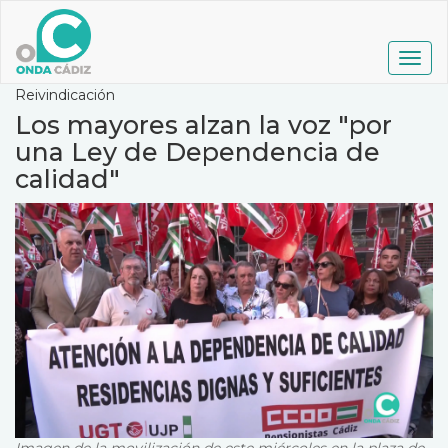
Pasar
al
contenido
Togg
principal
navig
Reivindicación
Los mayores alzan la voz "por
una Ley de Dependencia de
calidad"