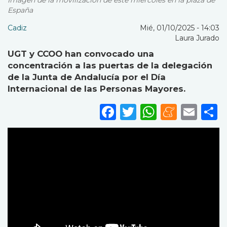
Imagen de la movilización de este miércoles en la plaza de
España
Cadiz
Mié, 01/10/2025 - 14:03
Laura Jurado
UGT y CCOO han convocado una
concentración a las puertas de la delegación
de la Junta de Andalucía por el Día
Internacional de las Personas Mayores.
Facebook
Twitter
WhatsA
Mene
Ema
S