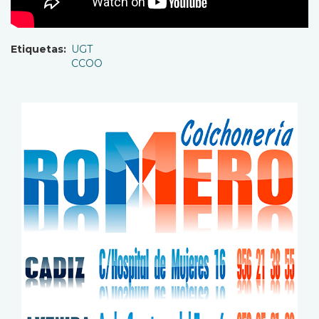
Etiquetas
UGT
CCOO