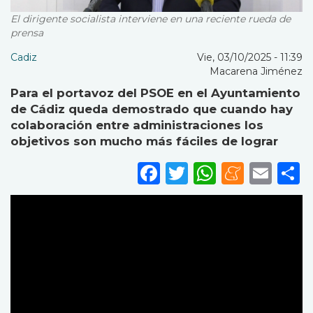
El dirigente socialista interviene en una reciente rueda de
prensa
Cadiz
Vie, 03/10/2025 - 11:39
Macarena Jiménez
Para el portavoz del PSOE en el Ayuntamiento
de Cádiz queda demostrado que cuando hay
colaboración entre administraciones los
objetivos son mucho más fáciles de lograr
Facebook
Twitter
WhatsA
Mene
Ema
S