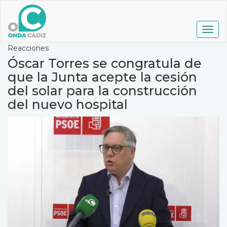
Pasar
al
contenido
Togg
principal
navig
Reacciones
Óscar Torres se congratula de
que la Junta acepte la cesión
del solar para la construcción
del nuevo hospital