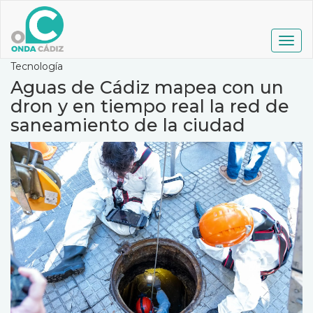
Pasar
al
contenido
Togg
principal
navig
Tecnología
Aguas de Cádiz mapea con un
dron y en tiempo real la red de
saneamiento de la ciudad