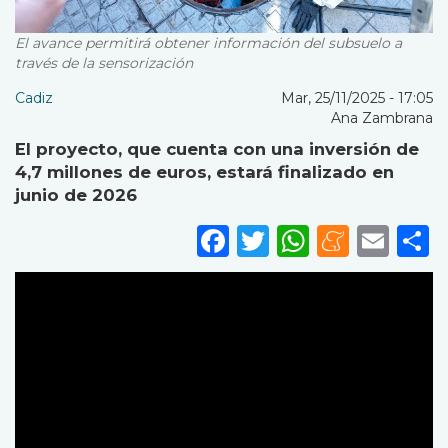
El avance permitirá obtener información del subsuelo a
través de la sensorización
Cadiz
Mar, 25/11/2025 - 17:05
Ana Zambrana
El proyecto, que cuenta con una inversión de
4,7 millones de euros, estará finalizado en
junio de 2026
Facebook
Twitter
WhatsA
Mene
Ema
S