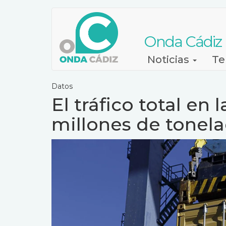
Pasar
al
contenido
Onda Cádiz
principal
Navegación
Noticias
Te
principal
Datos
El tráfico total en 
millones de tonel