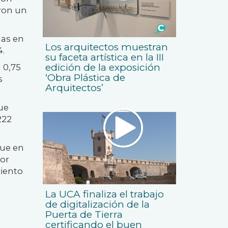
aron un
das en
Los arquitectos muestran
4.
su faceta artística en la III
edición de la exposición
 0,75
‘Obra Plástica de
s
Arquitectos’
ue
222
que en
por
ciento
La UCA finaliza el trabajo
de digitalización de la
Puerta de Tierra
certificando el buen