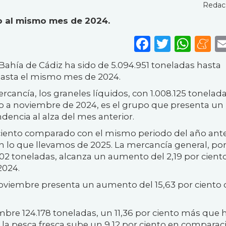
Redac
o al mismo mes de 2024.
Faceboo
Twitte
Wha
M
la Bahía de Cádiz ha sido de 5.094.951 toneladas hasta
hasta el mismo mes de 2024.
cancía, los graneles líquidos, con 1.008.125 tonelad
o a noviembre de 2024, es el grupo que presenta un
encia al alza del mes anterior.
 ciento comparado con el mismo periodo del año ante
n lo que llevamos de 2025. La mercancía general, por
102 toneladas, alcanza un aumento del 2,19 por cient
2024.
noviembre presenta un aumento del 15,63 por ciento
bre 124.178 toneladas, un 11,36 por ciento más que 
 la pesca fresca sube un 9,12 por ciento en comparac