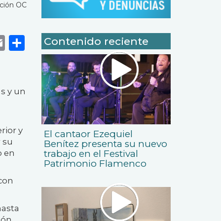
ción OC
k
r
tsApp
eneame
Email
Share
Contenido reciente
as y un
rior y
El cantaor Ezequiel
 su
Benítez presenta su nuevo
o en
trabajo en el Festival
Patrimonio Flamenco
 con
hasta
ión