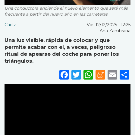
Una conductora enciende el nuevo elemento que será más
frecuente a partir del nuevo año en las carreteras
Cadiz
Vie, 12/12/2025 - 12:25
Ana Zambrana
Una luz visible, rápida de colocar y que
permite acabar con el, a veces, peligroso
ritual de apearse del coche para poner los
triángulos.
Facebook
Twitter
WhatsA
Mene
Ema
S