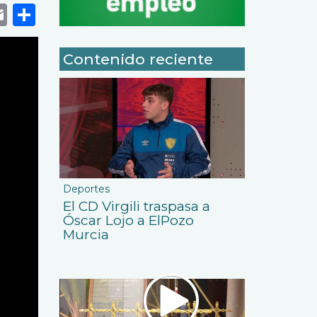
k
r
tsApp
eneame
Email
Share
Contenido reciente
Deportes
El CD Virgili traspasa a
Óscar Lojo a ElPozo
Murcia