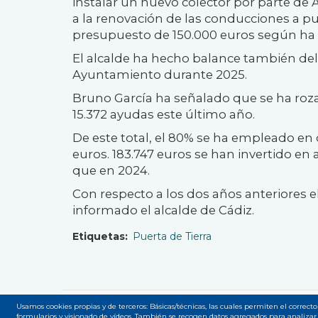
instalar un nuevo colector por parte de A
a la renovación de las conducciones a p
presupuesto de 150.000 euros según ha i
El alcalde ha hecho balance también del
Ayuntamiento durante 2025.
Bruno García ha señalado que se ha roza
15.372 ayudas este último año.
De este total, el 80% se ha empleado en 
euros. 183.747 euros se han invertido en
que en 2024.
Con respecto a los dos años anteriores 
informado el alcalde de Cádiz.
Etiquetas
Puerta de Tierra
Usamos cookies propias y de terceros: Básicas/técnicas, las cuales permiten el correcto
formularios y visionado de vídeos. También se recogen datos agregados para analizar 