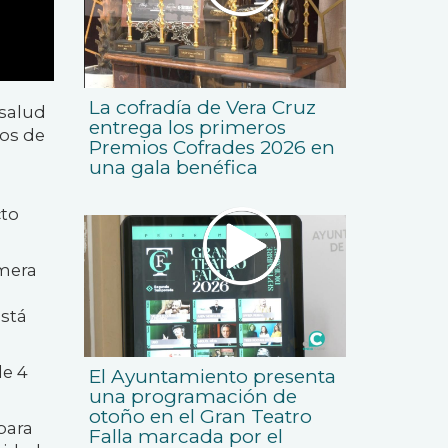
La cofradía de Vera Cruz
 salud
entrega los primeros
cos de
Premios Cofrades 2026 en
una gala benéfica
cto
imera
a
está
de 4
El Ayuntamiento presenta
una programación de
otoño en el Gran Teatro
para
Falla marcada por el