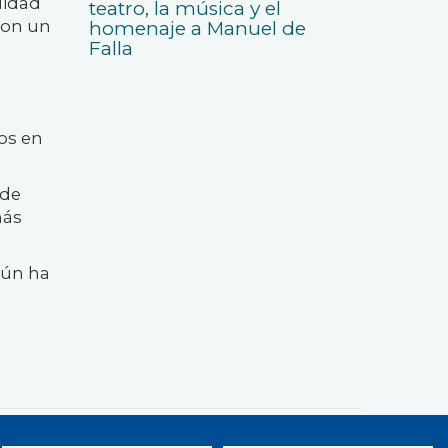
uidad
teatro, la música y el
con un
homenaje a Manuel de
Falla
os en
 de
más
gún ha