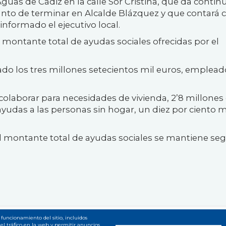
guas de Cádiz en la calle Sor Cristina, que da contin
unto de terminar en Alcalde Blázquez y que contará 
nformado el ejecutivo local.
 montante total de ayudas sociales ofrecidas por el
do los tres millones setecientos mil euros, emplead
colaborar para necesidades de vivienda, 2’8 millones
 ayudas a las personas sin hogar, un diez por ciento 
el montante total de ayudas sociales se mantiene se
 funcionamiento del sitio, incluidos
el tráfico en la web y permitir anuncios