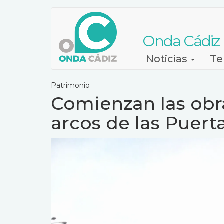
Pasar
al
contenido
Onda Cádiz
principal
Navegación
Noticias
Te
principal
Patrimonio
Comienzan las obra
arcos de las Puerta