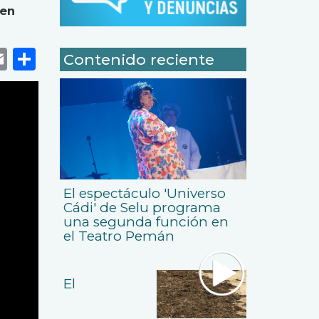
 en
k
r
tsApp
eneame
Email
Share
Contenido reciente
El espectáculo 'Universo
Cádi' de Selu programa
una segunda función en
el Teatro Pemán
El