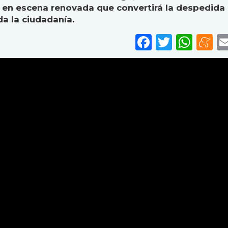
a en escena renovada que convertirá la despedida
da la ciudadanía.
Faceboo
Twitte
Wha
M