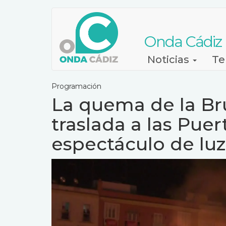
Pasar
al
contenido
Onda Cádiz
principal
Navegación
Noticias
Te
principal
Programación
La quema de la Bru
traslada a las Puer
espectáculo de luz