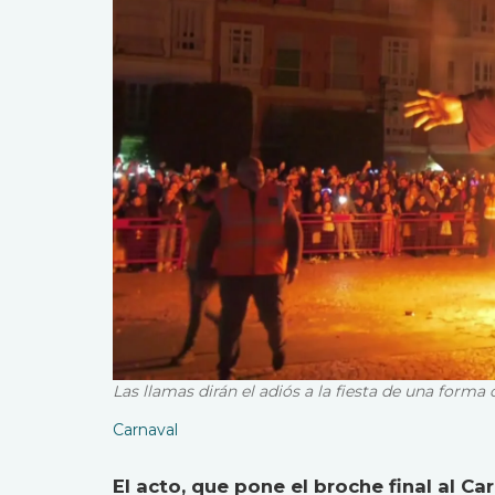
Las llamas dirán el adiós a la fiesta de una forma 
Carnaval
El acto, que pone el broche final al C