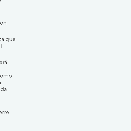
con
sta que
l
ará
 como
n
ada
erre