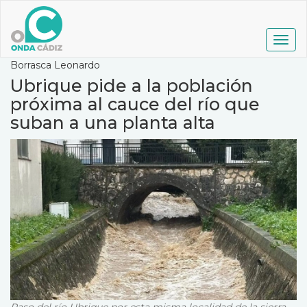
Pasar
al
contenido
Togg
principal
navig
Borrasca Leonardo
Ubrique pide a la población
próxima al cauce del río que
suban a una planta alta