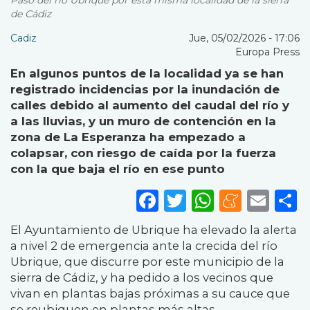
Paso del río Ubrique por esta misma localidad de la sierra
de Cádiz
Cadiz
Jue, 05/02/2026 - 17:06
Europa Press
En algunos puntos de la localidad ya se han
registrado incidencias por la inundación de
calles debido al aumento del caudal del río y
a las lluvias, y un muro de contención en la
zona de La Esperanza ha empezado a
colapsar, con riesgo de caída por la fuerza
con la que baja el río en ese punto
Facebook
Twitter
WhatsA
Mene
Ema
S
El Ayuntamiento de Ubrique ha elevado la alerta
a nivel 2 de emergencia ante la crecida del río
Ubrique, que discurre por este municipio de la
sierra de Cádiz, y ha pedido a los vecinos que
vivan en plantas bajas próximas a su cauce que
se reubiquen en plantas más altas.