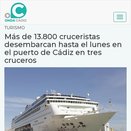
Pasar
al
contenido
Togg
principal
navig
TURISMO
Más de 13.800 cruceristas
desembarcan hasta el lunes en
el puerto de Cádiz en tres
cruceros