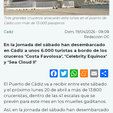
Tres grandes cruceros atracarán este lunes en el puerto de
Cádiz con más de 13.000 pasajeros
Cadiz
Dom, 19/04/2026 - 08:08
Redacción OC
En la jornada del sábado han desembarcado
en Cádiz a unos 6.000 turistas a bordo de los
cruceros 'Costa Favolosa', 'Celebrity Equinox'
y 'Sea Cloud II'
Facebook
Twitter
WhatsA
Mene
Ema
S
El Puerto de Cádiz va a recibir entre este sábado
y el próximo lunes 20 de abril a más de 13.800
cruceristas, dentro de las 41 escalas que se
prevén para este mes en los muelles gaditanos.
Así, en la jornada del sábado han desembarcado