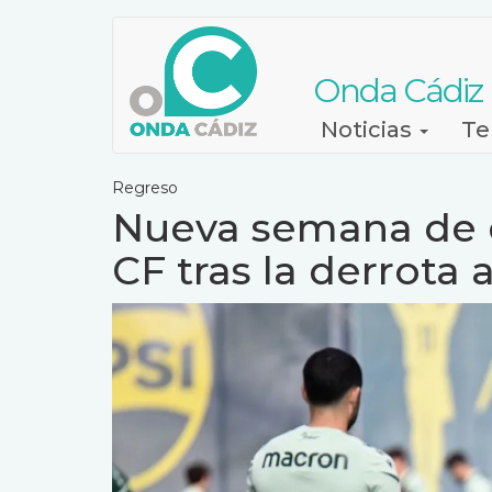
Pasar
al
contenido
Onda Cádiz
principal
Navegación
Noticias
Te
principal
Regreso
Nueva semana de 
CF tras la derrota 