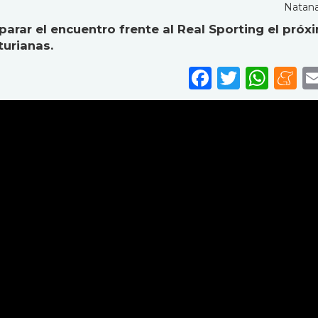
Natana
arar el encuentro frente al Real Sporting el próx
turianas.
Faceboo
Twitte
Wha
M