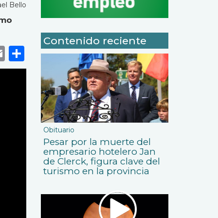
el Bello
imo
Contenido reciente
k
r
tsApp
eneame
Email
Share
Obituario
Pesar por la muerte del
empresario hotelero Jan
de Clerck, figura clave del
turismo en la provincia