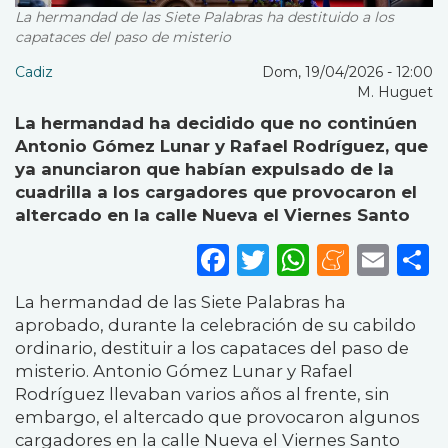
La hermandad de las Siete Palabras ha destituido a los
capataces del paso de misterio
Cadiz
Dom, 19/04/2026 - 12:00
M. Huguet
La hermandad ha decidido que no continúen
Antonio Gómez Lunar y Rafael Rodríguez, que
ya anunciaron que habían expulsado de la
cuadrilla a los cargadores que provocaron el
altercado en la calle Nueva el Viernes Santo
Facebook
Twitter
WhatsA
Mene
Ema
S
La hermandad de las Siete Palabras ha
aprobado, durante la celebración de su cabildo
ordinario, destituir a los capataces del paso de
misterio. Antonio Gómez Lunar y Rafael
Rodríguez llevaban varios años al frente, sin
embargo, el altercado que provocaron algunos
cargadores en la calle Nueva el Viernes Santo