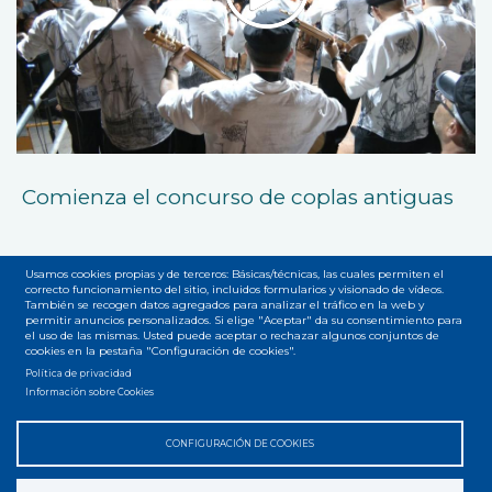
Comienza el concurso de coplas antiguas
Usamos cookies propias y de terceros: Básicas/técnicas, las cuales permiten el
correcto funcionamiento del sitio, incluidos formularios y visionado de vídeos.
También se recogen datos agregados para analizar el tráfico en la web y
permitir anuncios personalizados. Si elige "Aceptar" da su consentimiento para
el uso de las mismas. Usted puede aceptar o rechazar algunos conjuntos de
cookies en la pestaña "Configuración de cookies".
Accesibilidad
Privacidad
Legal
Cookies
Mapa web
Menú
Política de privacidad
Información sobre Cookies
del
pie
CONFIGURACIÓN DE COOKIES