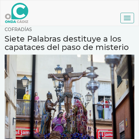
Pasar
al
contenido
Togg
principal
navig
COFRADÍAS
Siete Palabras destituye a los
capataces del paso de misterio