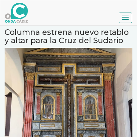
Pasar
al
contenido
Togg
principal
navig
Columna estrena nuevo retablo
y altar para la Cruz del Sudario