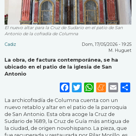
El nuevo altar para la Cruz de Sudario en el patio de San
Antonio de la cofradía de Columna
Cadiz
Dom, 17/05/2026 - 19:25
M. Huguet
La obra, de factura contemporánea, se ha
ubicado en el patio de la iglesia de San
Antonio
Facebook
Twitter
WhatsA
Mene
Ema
S
La archicofradía de Columna cuenta con un
nuevo retablo y altar en el patio de la parroquia
de San Antonio. Esta obra acoge la Cruz de
Sudario de 1689, la Cruz de Guía más antigua de
la ciudad, de origen novohispano. La pieza, que
fue recuperada y restaurada por Pilar Morillo, es