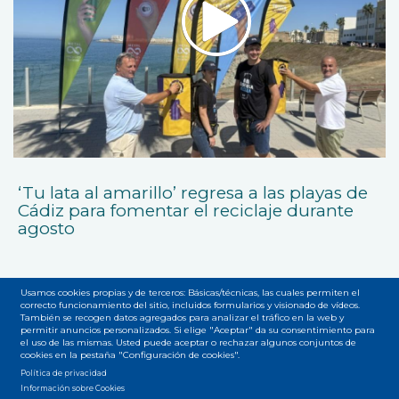
‘Tu lata al amarillo’ regresa a las playas de
Cádiz para fomentar el reciclaje durante
agosto
Usamos cookies propias y de terceros: Básicas/técnicas, las cuales permiten el
correcto funcionamiento del sitio, incluidos formularios y visionado de vídeos.
También se recogen datos agregados para analizar el tráfico en la web y
permitir anuncios personalizados. Si elige "Aceptar" da su consentimiento para
el uso de las mismas. Usted puede aceptar o rechazar algunos conjuntos de
Accesibilidad
Privacidad
Legal
Cookies
Mapa web
cookies en la pestaña "Configuración de cookies".
Menú
Política de privacidad
Información sobre Cookies