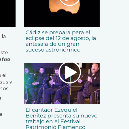
Cádiz se prepara para el
 la
eclipse del 12 de agosto, la
antesala de un gran
suceso astronómico
este
dañas
 el
sús y
nos.
a
El cantaor Ezequiel
e
Benítez presenta su nuevo
trabajo en el Festival
Patrimonio Flamenco