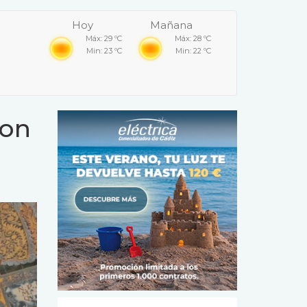
Hoy
Mañana
Máx: 29 ºC
Máx: 28 ºC
Min: 23 ºC
Min: 22 ºC
con