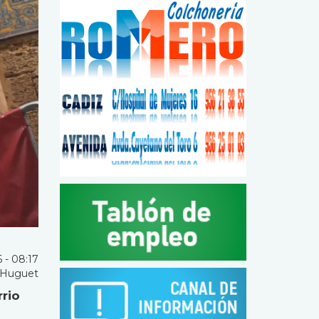
 - 08:17
 Huguet
rrio