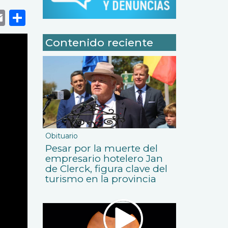
k
r
tsApp
eneame
Email
Share
Contenido reciente
Obituario
Pesar por la muerte del
empresario hotelero Jan
de Clerck, figura clave del
turismo en la provincia