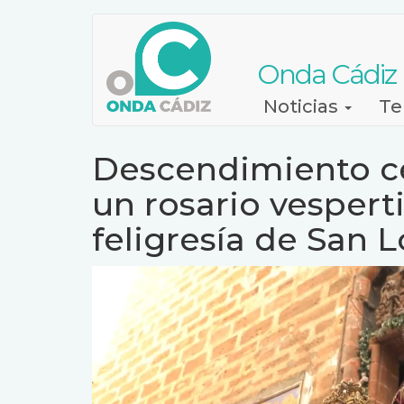
Pasar
al
contenido
Onda Cádiz
principal
Navegación
Noticias
Te
principal
Descendimiento ce
un rosario vesperti
feligresía de San 