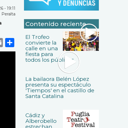
 - 19:11
 Peralta
a
Contenido reciente
El Trofeo
k
r
tsApp
eneame
Email
Share
convierte la
calle en una
fiesta para
todos los públicos
La bailaora Belén López
presenta su espectáculo
'Tiempos' en el castillo de
Santa Catalina
Cádiz y
Alberobello
estrechan