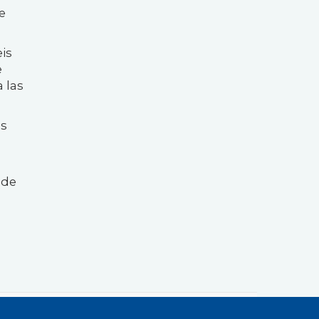
e
eis
e
 las
es
 de