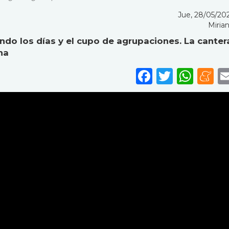
Jue, 28/05/2026
Mirian
ndo los días y el cupo de agrupaciones. La canter
na
Faceboo
Twitte
Wha
M