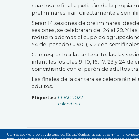
cuartos de final a petición de la propia m
preliminares, irán directamente a semifi
Serán 14 sesiones de preliminares, desde e
sesiones, se celebrarán del 24 al 29. Y las 
reducirá además el cupo de agrupaciones
54 del pasado COAC), y 27 en semifinales
Con respecto a la cantera, todas las ses
infantiles los días 9, 10, 16, 17, 23 y 24 d
coincidiendo con el parón de adultos tra
Las finales de la cantera se celebrarán e
adultos.
Etiquetas
COAC 2027
calendario
Usamos cookies propias y de terceros: Básicas/técnicas, las cuales permiten el correcto
formularios y visionado de vídeos. También se recogen datos agregados para analizar 