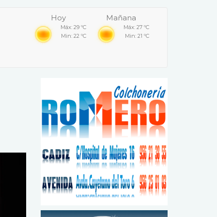
Hoy
Mañana
Máx: 29 ºC
Máx: 27 ºC
Min: 22 ºC
Min: 21 ºC