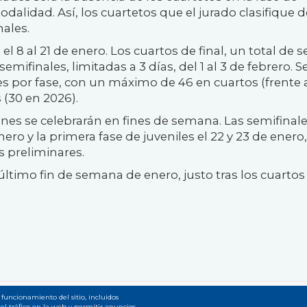
odalidad. Así, los cuartetos que el jurado clasifique d
nales.
l 8 al 21 de enero. Los cuartos de final, un total de s
semifinales, limitadas a 3 días, del 1 al 3 de febrero. S
 por fase, con un máximo de 46 en cuartos (frente a
 (30 en 2026).
iones se celebrarán en fines de semana. Las semifinal
e enero y la primera fase de juveniles el 22 y 23 de enero,
s preliminares.
l último fin de semana de enero, justo tras los cuartos
 funcionamiento del sitio, incluidos
el tráfico en la web y permitir anuncios