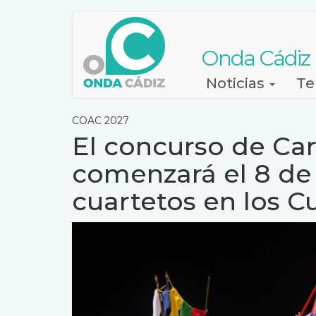
Pasar
al
contenido
Onda Cádiz
principal
Navegación
Noticias
Te
principal
COAC 2027
El concurso de Car
comenzará el 8 de
cuartetos en los C