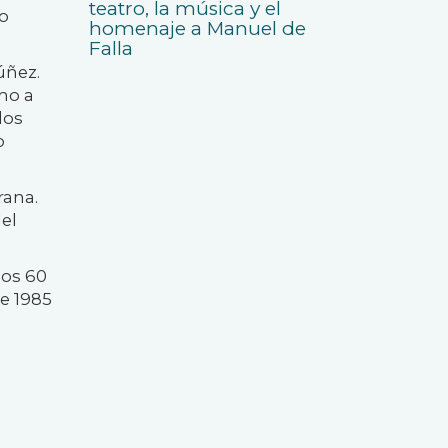
teatro, la música y el
o
homenaje a Manuel de
Falla
úñez.
mo a
los
o
rana.
el
los 60
e 1985