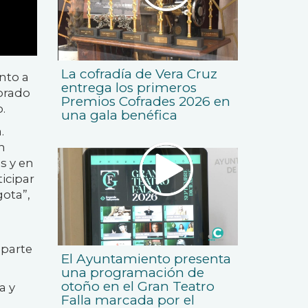
La cofradía de Vera Cruz
nto a
entrega los primeros
lorado
Premios Cofrades 2026 en
.
una gala benéfica
.
n
s y en
icipar
gota”,
 parte
El Ayuntamiento presenta
una programación de
otoño en el Gran Teatro
a y
Falla marcada por el