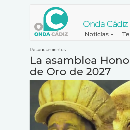
Pasar
al
contenido
Onda Cádiz
principal
Navegación
Noticias
Te
principal
Reconocimientos
La asamblea Honor
de Oro de 2027