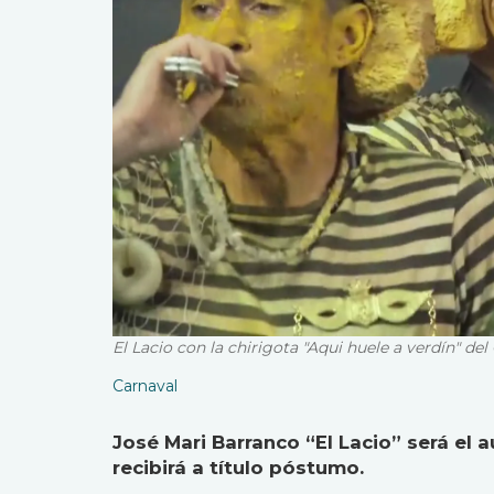
El Lacio con la chirigota "Aqui huele a verdín" d
Carnaval
José Mari Barranco “El Lacio” será el 
recibirá a título póstumo.