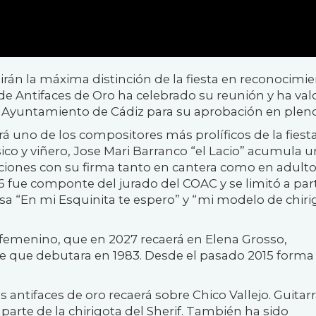
irán la máxima distinción de la fiesta en reconocimie
de Antifaces de Oro ha celebrado su reunión y ha va
al Ayuntamiento de Cádiz para su aprobación en pleno
á uno de los compositores más prolíficos de la fiesta
co y viñero, Jose Mari Barranco “el Lacio” acumula u
aciones con su firma tanto en cantera como en adulto
 fue componte del jurado del COAC y se limitó a part
a “En mi Esquinita te espero” y “mi modelo de chiri
 femenino, que en 2027 recaerá en Elena Grosso,
 que debutara en 1983. Desde el pasado 2015 forma
antifaces de oro recaerá sobre Chico Vallejo. Guitarr
arte de la chirigota del Sherif. También ha sido