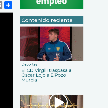
k
r
tsApp
eneame
Email
Share
Contenido reciente
Deportes
El CD Virgili traspasa a
Óscar Lojo a ElPozo
Murcia