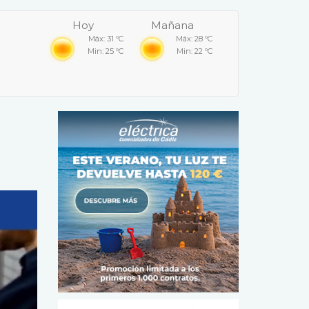
Hoy
Mañana
Máx: 31 ºC
Máx: 28 ºC
Min: 25 ºC
Min: 22 ºC