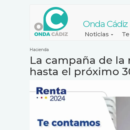
Pasar
al
contenido
Onda Cádiz
principal
Navegación
Noticias
Te
principal
Hacienda
La campaña de la 
hasta el próximo 3