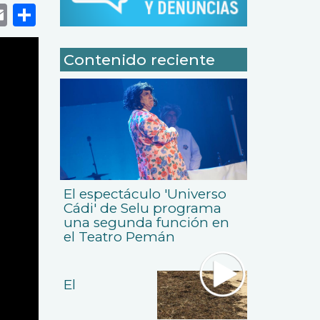
k
r
tsApp
eneame
Email
Share
Contenido reciente
El espectáculo 'Universo
Cádi' de Selu programa
una segunda función en
el Teatro Pemán
El