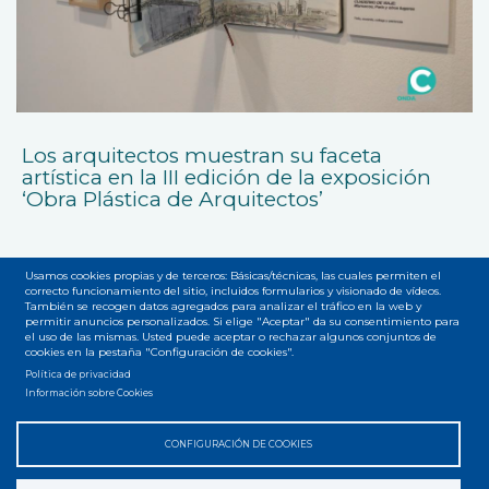
Los arquitectos muestran su faceta
artística en la III edición de la exposición
‘Obra Plástica de Arquitectos’
Usamos cookies propias y de terceros: Básicas/técnicas, las cuales permiten el
correcto funcionamiento del sitio, incluidos formularios y visionado de vídeos.
También se recogen datos agregados para analizar el tráfico en la web y
permitir anuncios personalizados. Si elige "Aceptar" da su consentimiento para
el uso de las mismas. Usted puede aceptar o rechazar algunos conjuntos de
cookies en la pestaña "Configuración de cookies".
Accesibilidad
Privacidad
Legal
Cookies
Mapa web
Menú
Política de privacidad
Información sobre Cookies
del
pie
CONFIGURACIÓN DE COOKIES