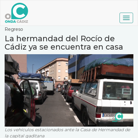
Pasar
al
contenido
Togg
principal
navig
Regreso
La hermandad del Rocío de
Cádiz ya se encuentra en casa
Los vehículos estacionados ante la Casa de Hermandad de
la capital gaditana