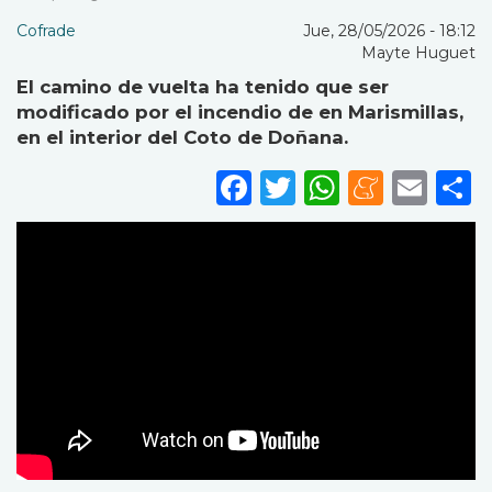
Cofrade
Jue, 28/05/2026 - 18:12
Mayte Huguet
El
camino de vuelta ha tenido que ser
modificado por el incendio de en Marismillas,
en el interior del Coto de Doñana.
Facebook
Twitter
WhatsA
Mene
Ema
S