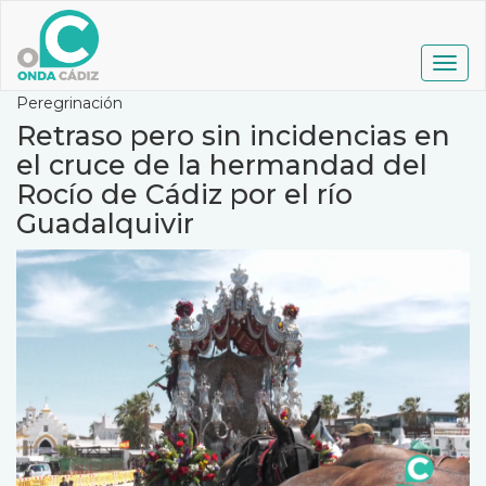
Pasar
al
contenido
Togg
principal
navig
Peregrinación
Retraso pero sin incidencias en
el cruce de la hermandad del
Rocío de Cádiz por el río
Guadalquivir