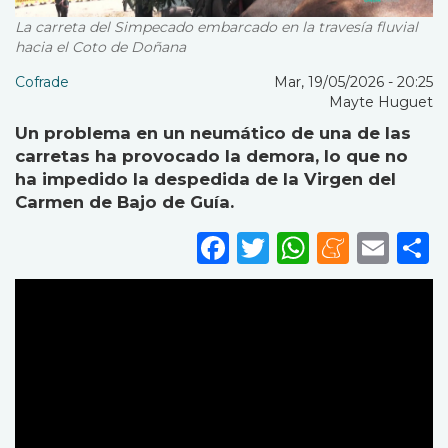
La carreta del Simpecado embarcado en la travesía fluvial
hacia el Coto de Doñana
Cofrade
Mar, 19/05/2026 - 20:25
Mayte Huguet
Un problema en un neumático de una de las
carretas ha provocado la demora, lo que no
ha impedido la despedida de la Virgen del
Carmen de Bajo de Guía.
Facebook
Twitter
WhatsA
Mene
Ema
S