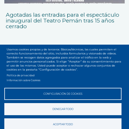
Agotadas las entradas para el espectáculo
inaugural del Teatro Pemán tras 15 años
cerrado
Usamos cookies propias y de terceros: Básicas/técnicas, las cuales permiten el
correcto funcionamiento del sitio, incluidos formularios y visionado de vídeos.
También se recogen datos agregados para analizar el tráfico en la web y
permitir anuncios personalizados. Si elige "Aceptar" da su consentimiento para
el uso de las mismas. Usted puede aceptar o rechazar algunos conjuntos de
Accesibilidad
Privacidad
Legal
Cookies
Mapa web
cookies en la pestaña "Configuración de cookies".
Menú
Política de privacidad
del
Información sobre Cookies
pie
CONFIGURACIÓN DE COOKIES
DENEGAR TODO
ACEPTAR TODO