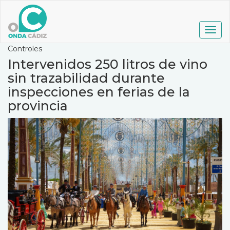
Pasar
al
contenido
Togg
principal
navig
Controles
Intervenidos 250 litros de vino
sin trazabilidad durante
inspecciones en ferias de la
provincia