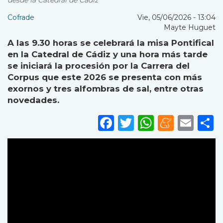
desde la Catedral de Cádiz
Cofrade
Vie, 05/06/2026 - 13:04
Mayte Huguet
A las 9.30 horas se celebrará la misa Pontifical
en la Catedral de Cádiz y una hora más tarde
se iniciará la procesión por la Carrera del
Corpus que este 2026 se presenta con más
exornos y tres alfombras de sal, entre otras
novedades.
Facebook
Twitter
WhatsA
Mene
Ema
S