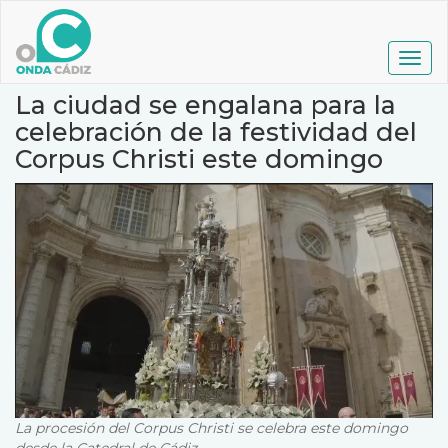
Pasar
al
contenido
Togg
principal
navig
La ciudad se engalana para la
celebración de la festividad del
Corpus Christi este domingo
La procesión del Corpus Christi se celebra este domingo