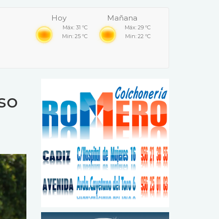
Hoy
Mañana
Máx: 31 ºC
Máx: 29 ºC
Min: 25 ºC
Min: 22 ºC
so