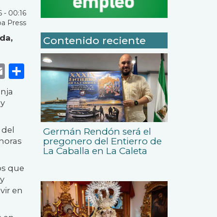
 - 00:16
a Press
da,
Contenido reciente
k
r
tsApp
eneame
Email
Share
anja
 y
 del
Germán Rendón será el
pregonero del Entierro de
 horas
La Caballa en La Caleta
os que
y
vir en