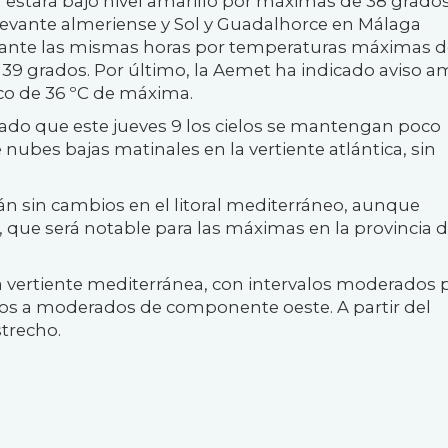
stará bajo nivel amarillo por máximas de 38 grado
l levante almeriense y Sol y Guadalhorce en Málaga
ante las mismas horas por temperaturas máximas d
s 39 grados. Por último, la Aemet ha indicado aviso am
co de 36 ºC de máxima.
do que este jueves 9 los cielos se mantengan poco
nubes bajas matinales en la vertiente atlántica, sin
án sin cambios en el litoral mediterráneo, aunque
 que será notable para las máximas en la provincia 
la vertiente mediterránea, con intervalos moderados p
lojos a moderados de componente oeste. A partir del
strecho.