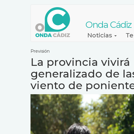
Pasar
al
contenido
Onda Cádiz
principal
Navegación
Noticias
Te
principal
Previsión
La provincia vivir
generalizado de la
viento de ponient