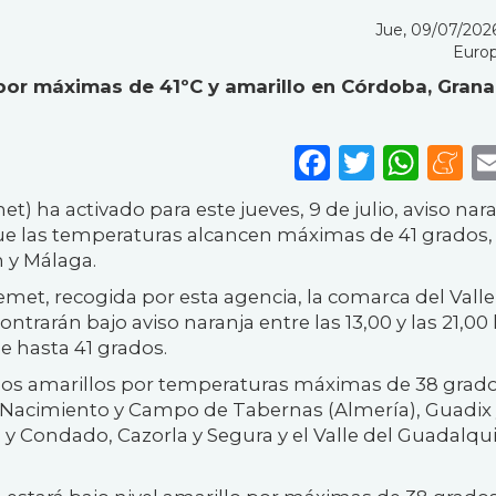
Jue, 09/07/2026
Europ
a por máximas de 41ºC y amarillo en Córdoba, Grana
Faceboo
Twitte
Wha
M
) ha activado para este jueves, 9 de julio, aviso nar
ue las temperaturas alcancen máximas de 41 grados,
n y Málaga.
emet, recogida por esta agencia, la comarca del Valle
trarán bajo aviso naranja entre las 13,00 y las 21,00
e hasta 41 grados.
isos amarillos por temperaturas máximas de 38 grad
 Nacimiento y Campo de Tabernas (Almería), Guadix 
y Condado, Cazorla y Segura y el Valle del Guadalqui