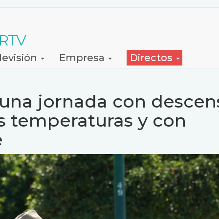
 RTV
levisión
Empresa
Directos
á una jornada con descen
s temperaturas y con
e