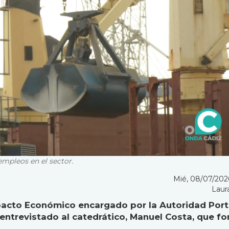
 empleos en el sector.
Mié, 08/07/2026
Laur
mpacto Económico encargado por la Autoridad Port
 entrevistado al catedrático, Manuel Costa, que f