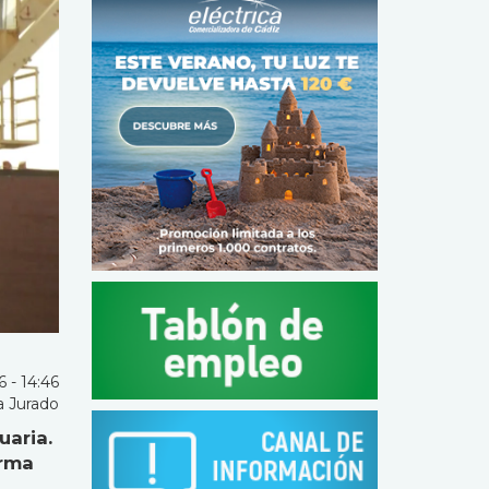
 - 14:46
a Jurado
uaria.
orma