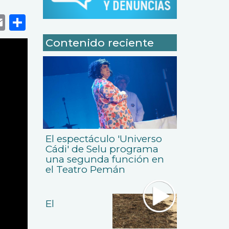
k
r
tsApp
eneame
Email
Share
Contenido reciente
El espectáculo 'Universo
Cádi' de Selu programa
una segunda función en
el Teatro Pemán
El