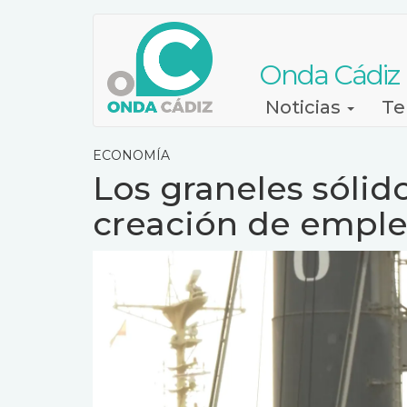
Pasar
al
contenido
Onda Cádiz
principal
Navegación
Noticias
Te
principal
ECONOMÍA
Los graneles sólido
creación de emple