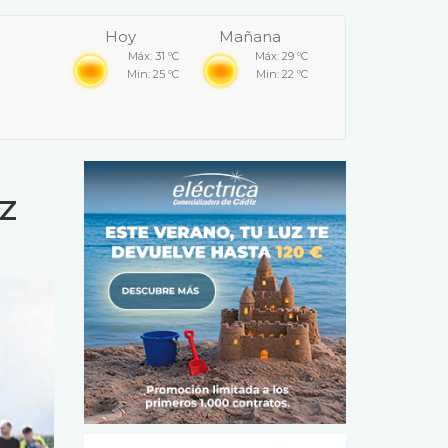
Hoy
Mañana
Máx: 31 ºC
Máx: 29 ºC
Min: 25 ºC
Min: 22 ºC
z