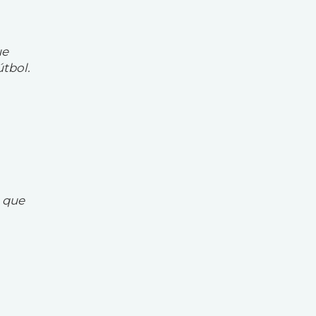
ue
tbol.
e que