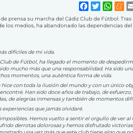
Faceboo
Twitte
Wha
M
e prensa su marcha del Cádiz Club de Fútbol. Tras 
s de los medios, ha abandonado las dependencias del
s difíciles de mi vida.
z Club de Fútbol, ha llegado el momento de despedir
sido mucho más que una responsabilidad. Ha sido un
chos momentos, una auténtica forma de vida.
hice con toda la ilusión del mundo y con un único obj
 encontré. Han sido doce años de trabajo, de esfuerzo,
as, de alegrías inmensas y también de momentos difíc
 experiencias que jamás olvidaré.
posibles. Hemos vuelto a sentir el orgullo de ver al
rido derrotas dolorosas y hemos disfrutado victorias
mostrado una vez más que este club tiene algo que no