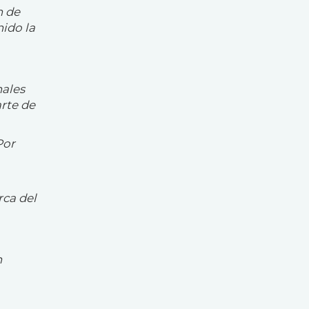
n de
nido la
nales
rte de
Por
rca del
n