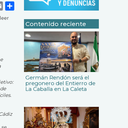
k
r
tsApp
eneame
Email
Share
leer
Contenido reciente
me
a
Germán Rendón será el
etivo:
pregonero del Entierro de
La Caballa en La Caleta
 de
iles.
 Cádiz
 se