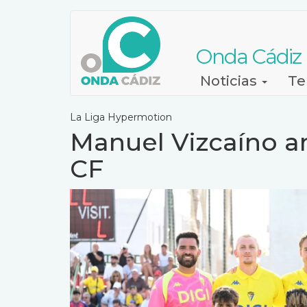
Pasar
al
contenido
Onda Cádiz
principal
Navegación
Noticias
Te
principal
La Liga Hypermotion
Manuel Vizcaíno an
CF