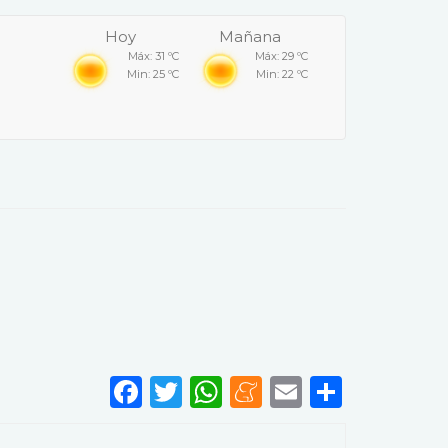
Hoy
Mañana
Máx: 31 ºC
Máx: 29 ºC
Min: 25 ºC
Min: 22 ºC
Facebook
Twitter
WhatsApp
Meneame
Email
Share