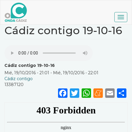
Pasar
al
contenido
Togg
principal
navig
Cádiz contigo 19-10-16
Cádiz contigo 19-10-16
Mié, 19/10/2016 - 21:01
-
Mié, 19/10/2016 - 22:01
Cádiz contigo
13387120
Facebook
Twitter
WhatsA
Mene
Ema
S