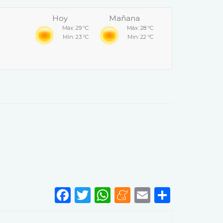
Hoy
Mañana
Máx: 29 ºC
Máx: 28 ºC
Min: 23 ºC
Min: 22 ºC
Facebook
Twitter
WhatsApp
Meneame
Email
Share