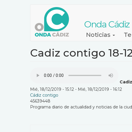
Pasar
al
contenido
Onda Cádiz
principal
Navegación
Noticias
Te
principal
Cadiz contigo 18-12
Cadiz
Mié, 18/12/2019 - 15:12
-
Mié, 18/12/2019 - 16:12
Cádiz contigo
45639448
Programa diario de actualidad y noticias de la ciud