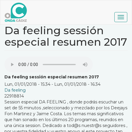
Pasar
al
contenido
Togg
principal
navig
Da feeling sessión
especial resumen 2017
Da feeling sessión especial resumen 2017
Lun, 01/01/2018 - 15:34
-
Lun, 01/01/2018 - 16:34
Da feeling
22918814
Session especial DA FEELING , donde podrás escuchar un
set de 55 minutos ,seleccionado y mezclado por los Deejays
Fon Martinez y Jaime Costa. Los temas mas significativos
que han sonado en los últimos 20 programas, reunidos en
una única session. Dedicado a tod@s nuestr@s seguidores ,
por vuestra fidelidad y vuestro apoyo al este proyecto tan