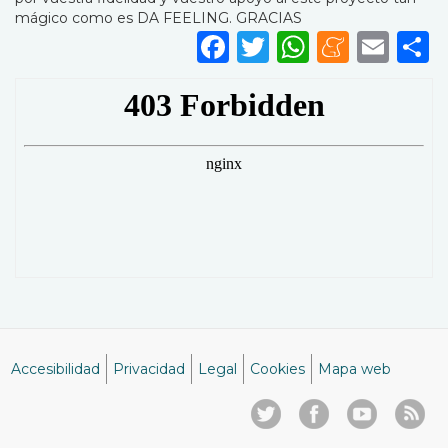
mágico como es DA FEELING. GRACIAS
Facebook
Twitter
WhatsA
Mene
Ema
S
Accesibilidad
Privacidad
Legal
Cookies
Mapa web
Menú
del