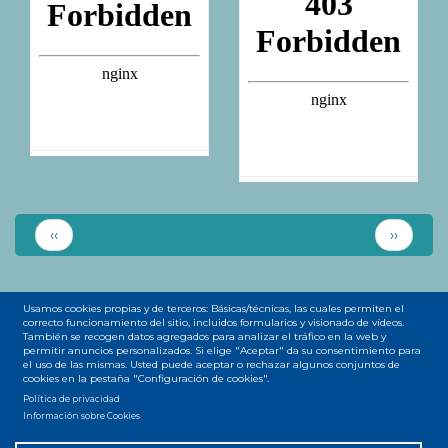
Página
Siguien
‹‹
››
anterior
página
Usamos cookies propias y de terceros: Básicas/técnicas, las cuales permiten el
correcto funcionamiento del sitio, incluidos formularios y visionado de vídeos.
También se recogen datos agregados para analizar el tráfico en la web y
permitir anuncios personalizados. Si elige "Aceptar" da su consentimiento para
Accesibilidad
Privacidad
Legal
Cookies
Mapa web
el uso de las mismas. Usted puede aceptar o rechazar algunos conjuntos de
Menú
cookies en la pestaña "Configuración de cookies".
Política de privacidad
del
Información sobre Cookies