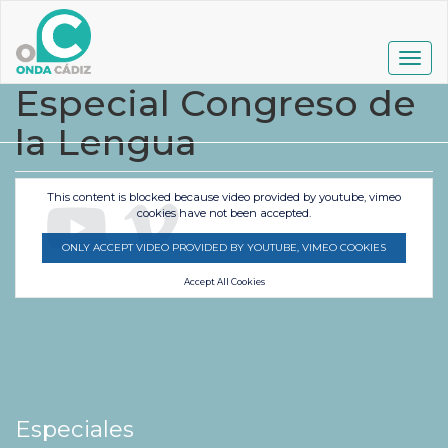
Pasar
al
contenido
Togg
principal
navig
Especial Congreso de
la Lengua
This content is blocked because video provided by youtube, vimeo
cookies have not been accepted.
ONLY ACCEPT VIDEO PROVIDED BY YOUTUBE, VIMEO COOKIES
Accept All Cookies
Especiales