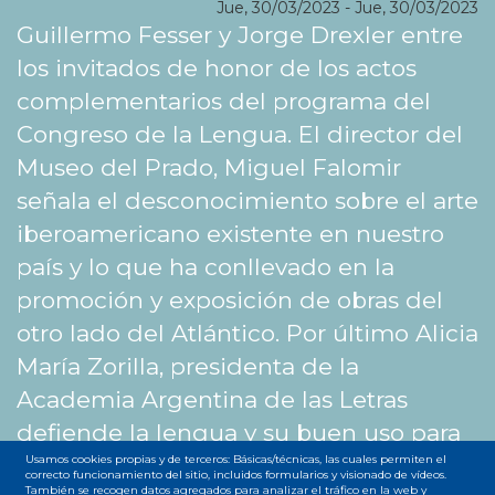
Jue, 30/03/2023
-
Jue, 30/03/2023
Guillermo Fesser y Jorge Drexler entre
los invitados de honor de los actos
complementarios del programa del
Congreso de la Lengua. El director del
Museo del Prado, Miguel Falomir
señala el desconocimiento sobre el arte
iberoamericano existente en nuestro
país y lo que ha conllevado en la
promoción y exposición de obras del
otro lado del Atlántico. Por último Alicia
María Zorilla, presidenta de la
Academia Argentina de las Letras
defiende la lengua y su buen uso para
su mejor conservación a futuro.
Usamos cookies propias y de terceros: Básicas/técnicas, las cuales permiten el
correcto funcionamiento del sitio, incluidos formularios y visionado de vídeos.
También se recogen datos agregados para analizar el tráfico en la web y